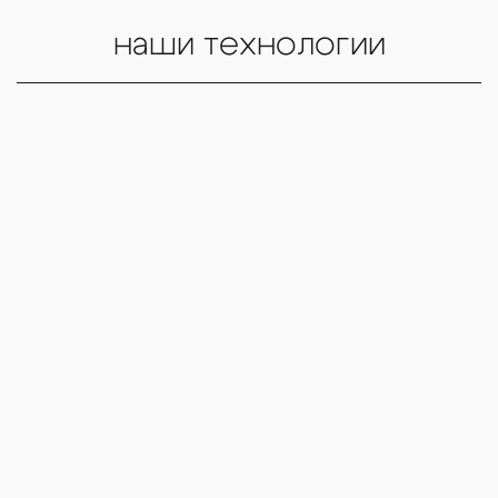
наши технологии
В TOPSMILE ЛУЧШЕЕ
ОБОРУДОВАНИЕ В МИРЕ
В клинике TopSmile мы используем самые современные
технологии и передовое оборудование, чтобы обеспечить
нашим пациентам высококачественное лечение. Вот
некоторые из наших ключевых инструментов и их
преимущества для вас: