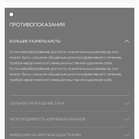
ПРОТИВОПОКАЗАНИЯ
БОЛЬШИЕ РАЗМЕРЫ КИСТЫ
Если новообразование достигло значительных размеров, оно
может быть слишком обширным для консервативного лечения,
требуя хирургического вмешательства или удаления зуба.
Если новообразование достигло значительных размеров, оно
может быть слишком обширным для консервативного лечения,
требуя хирургического вмешательства или удаления зуба.
СИЛЬНОЕ РАЗРУШЕНИЕ ЗУБА
НЕПРОХОДИМОСТЬ КОРНЕВЫХ КАНАЛОВ
ИНФЕКЦИЯ НА ОКРУЖАЮЩИХ ТКАНЯХ