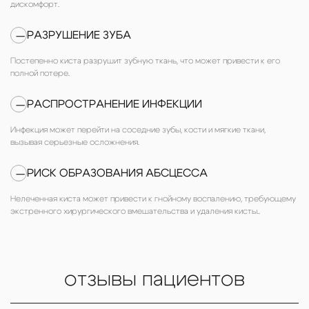
дискомфорт.
РАЗРУШЕНИЕ ЗУБА
—
Постепенно киста разрушит зубную ткань, что может привести к его
полной потере.
РАСПРОСТРАНЕНИЕ ИНФЕКЦИИ
—
Инфекция может перейти на соседние зубы, кости и мягкие ткани,
вызывая серьезные осложнения.
РИСК ОБРАЗОВАНИЯ АБСЦЕССА
—
Нелеченная киста может привести к гнойному воспалению, требующему
экстренного хирургического вмешательства и удаления кисты..
отзывы пациентов