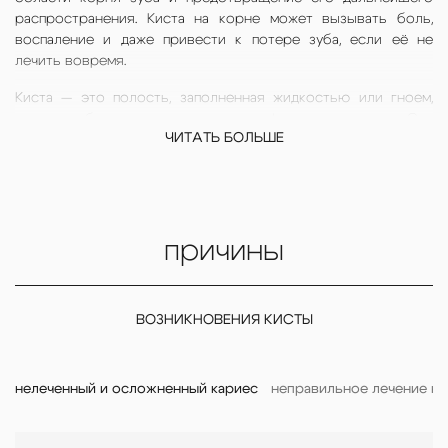
распространения. Киста
на корне
может вызывать боль,
воспаление и даже привести к потере зуба, если её не
лечить вовремя.
Киста — это полость, заполненная жидкостью или гноем,
которая образуется в результате инфекции или травмы. Она
ЧИТАТЬ БОЛЬШЕ
может развиваться медленно и долгое время не вызывать
симптомов, но со временем может привести к серьёзным
осложнениям, среди которых полное удаление зуба.
Современная стоматология предлагает эффективные
методы лечения кисты, позволяющие сохранить здоровье
причины
зуба и избежать осложнений. Если вас беспокоит зубная
боль или вы заметили припухлость в области десны,
обратитесь к врачу-стоматологу для диагностики и
ВОЗНИКНОВЕНИЯ КИСТЫ
быстрого устранения проблемы.
Специалисты нашей клиники готовы предоставить
консультацию по всем интересующим вопросам,
нелеченный и осложненный кариес
неправильное лечение к
касающимся ухода за полостью рта, подобрать наиболее
подходящие методы терапии и осуществить требуемые
манипуляции профессионально и совершенно