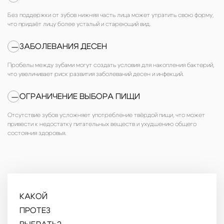
Без поддержки от зубов нижняя часть лица может утратить свою форму,
что придаёт лицу более усталый и стареющий вид.
ЗАБОЛЕВАНИЯ ДЕСЕН
—
Пробелы между зубами могут создать условия для накопления бактерий,
что увеличивает риск развития заболеваний десен и инфекций.
ОГРАНИЧЕНИЕ ВЫБОРА ПИЩИ
—
Отсутствие зубов усложняет употребление твёрдой пищи, что может
привести к недостатку питательных веществ и ухудшению общего
состояния здоровья.
КАКОЙ
ПРОТЕЗ