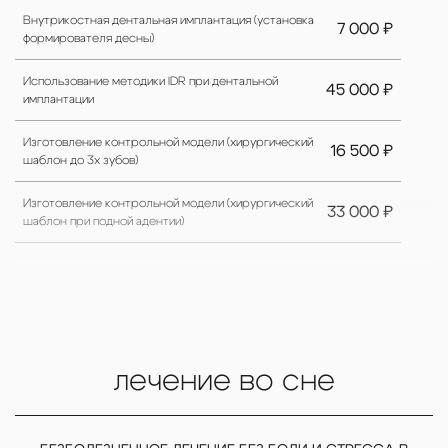
Внутрикостная дентальная имплантация (установка
7 000 ₽
формирователя десны)
Использование методики IDR при дентальной
45 000 ₽
имплантации
Изготовление контрольной модели (хирургический
16 500 ₽
шаблон до 3х зубов)
Изготовление контрольной модели (хирургический
33 000 ₽
шаблон при подной адентии)
лечение во сне