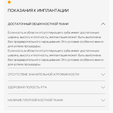
Оба бренда получили высокую оценку в
стоматологической практике и поддерживаются
ПОКАЗАНИЯ К ИМПЛАНТАЦИИ
множеством клинических исследований,
подтверждающих их эффективность и безопасность.
Специалисты нашей клиники доверяют данным брендам,
ДОСТАТОЧНЫЙ ОБЪЕМ КОСТНОЙ ТКАНИ
основанным на научных данных и реальном опыте.
Если кость в области отсутствующего зуба имеет достаточную
Гарантия качества и поддержки
ширину, высоту и плотность, имплантация может быть выполнена
без предварительного наращивания. Это условие особенно важно
Используя имплантаты
Dentium
и
Straumann
, мы уверены
для успеха процедуры.
в качестве и надежности материалов. Эти компании
Если кость в области отсутствующего зуба имеет достаточную
предоставляют надежную гарантию на свою
ширину, высоту и плотность, имплантация может быть выполнена
продукцию, а также активную техническую поддержку,
без предварительного наращивания. Это условие особенно важно
что позволяет нам обеспечивать высококачественное
для успеха процедуры.
обслуживание наших пациентов.
ОТСУТСТВИЕ ЗНАЧИТЕЛЬНОЙ АТРОФИИ КОСТИ
Выбирая
Dentium
и
Straumann
, мы стремимся предоставить
нашим пациентам лучшее решение для восстановления
ЗДОРОВАЯ ПОЛОСТЬ РТА
зубов, гарантируя их здоровье и комфорт на протяжении
многих лет.
НАЛИЧИЕ ПЛОТНОЙ КОСТНОЙ ТКАНИ