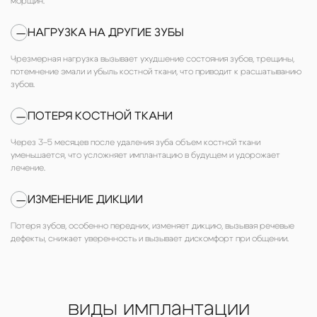
морщин.
НАГРУЗКА НА ДРУГИЕ ЗУБЫ
—
Чрезмерная нагрузка вызывает ухудшение состояния зубов, трещины,
потемнение эмали и убыль костной ткани, что приводит к расшатыванию
зубов.
ПОТЕРЯ КОСТНОЙ ТКАНИ
—
Через 3–5 месяцев после удаления зуба объем костной ткани
уменьшается, что усложняет имплантацию в будущем и удорожает
лечение.
ИЗМЕНЕНИЕ ДИКЦИИ
—
Потеря зубов, особенно передних, изменяет дикцию, вызывая речевые
дефекты, снижает уверенность и вызывает дискомфорт при общении.
виды имплантации