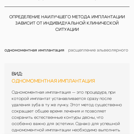
ОПРЕДЕЛЕНИЕ НАИЛУЧШЕГО МЕТОДА ИМПЛАНТАЦИИ
ЗАВИСИТ ОТ ИНДИВИДУАЛЬНОЙ КЛИНИЧЕСКОЙ
СИТУАЦИИ
одномоментная имплантация
расщепление альвеолярного г
ВИД:
ВИД:
ВИД:
ВИД:
ОДНОМОМЕНТНАЯ ИМПЛАНТАЦИЯ
РАСЩЕПЛЕНИЕ АЛЬВЕОЛЯРНОГО
ALL-ON-4
ALL-ON-6
(ВСЕ-НА-ЧЕТЫРЕХ)
(ВСЕ-НА-ШЕСТИ)
ГРЕБНЯ
Одномоментная имплантация
Протокол
Методика
All-on-6
All-on-4
— это процедура, при
является улучшенной
представляет собой
которой имплантат устанавливается сразу после
одну из самых эффективных методик
версией протокола
All-on-4
,
Метод расщепления альвеолярного
удаления зуба в ту же лунку. Этот метод существенно
полного восстановления зубного ряда с
предназначенной для пациентов,
гребня применяется в случаях
сокращает общее время лечения и позволяет
использованием всего четырех
нуждающихся в дополнительной
выраженной атрофии костной ткани. Эта
сохранить естественные контуры десны, что
имплантатов. Эта техника позволяет
устойчивости конструкции. Установка
техника позволяет установить имплантаты
особенно важно для эстетики. Однако для успешной
быстро восстановить жевательные и
шести имплантатов обеспечивает более
даже при недостаточной толщине
одномоментной имплантации необходимо выполнить
эстетические функции без сложных
прочную фиксацию протеза, что критично
костного гребня, обеспечивая надежную