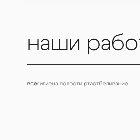
уверенной улыбке.
наши рабо
все
гигиена полости рта
отбеливание