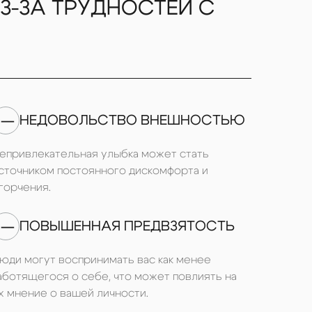
З-ЗА ТРУДНОСТЕЙ С
зы
бов
езы
ов
—
НЕДОВОЛЬСТВО ВНЕШНОСТЬЮ
епривлекательная улыбка может стать
сточником постоянного дискомфорта и
горчения.
—
ПОВЫШЕННАЯ ПРЕДВЗЯТОСТЬ
юди могут воспринимать вас как менее
аботящегося о себе, что может повлиять на
х мнение о вашей личности.