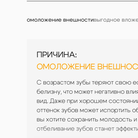
омоложение внешности
выгодное влож
ПРИЧИНА:
ПРИЧИНА:
ПРИЧИНА:
ПРИЧИНА:
ОМОЛОЖЕНИЕ ВНЕШНОС
ВЫГОДНОЕ ВЛОЖЕ
ПОДГОТОВКА К О
ИСПРАВЛЕНИЕ ПО
СОБЫТИЮ
ВРЕДНЫХ ПРИВЫЧ
С возрастом зубы теряют свою 
Отбеливание зубов являе
белизну, что может негативно вл
процедурой по сравнени
Ничто не украшает важное
Курение и неправильное 
вид. Даже при хорошем состояни
косметическими вмешател
ослепительная улыбка. Ес
к образованию пятен на з
оттенок зубов может испортить о
может быть поразительны
день рождения или друго
не только эстетическая п
вы хотите сохранить молодость и
нашими специалистами по
отбеливание зубов помож
мотивация для отказа от 
отбеливание зубов станет эффек
стоимости и вариантах, 
кратчайшие сроки.
Многие наши пациенты, 