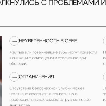
Пластиночный протез
ОЛКНУЛИСЬ С ПРОБЛЕМАМИ И
й протез на имплантах
Акри фри зубные проте
нки CAD/CAM
Акриловые протезы зу
опротезирование
Квадротти зубные прот
дки на зубы
Протезирование зуб
—
НЕУВЕРЕННОСТЬ В СЕБЕ
верхней челюсти
Желтые или потемневшие зубы могут привести
Н
к снижению самооценки и стеснению при
и
общении.
о
—
ОГРАНИЧЕНИЯ
Отсутствие белоснежной улыбки может
Л
негативно сказаться на социальных и
з
профессиональных связях, затрудняя новые
и
знакомства.