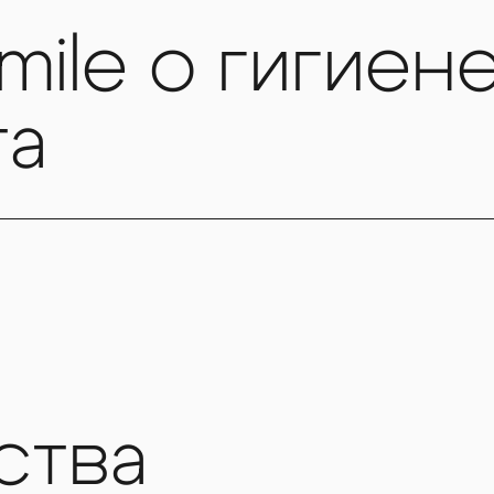
mile о гигиен
та
ства