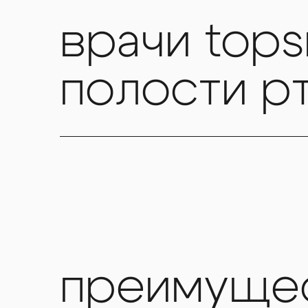
врачи tops
полости р
преимуще