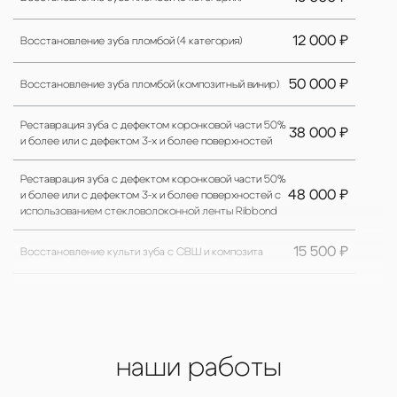
12 000 ₽
Восстановление зуба пломбой (4 категория)
50 000 ₽
Восстановление зуба пломбой (композитный винир)
Реставрация зуба с дефектом коронковой части 50%
38 000 ₽
и более или с дефектом 3-х и более поверхностей
Реставрация зуба с дефектом коронковой части 50%
48 000 ₽
и более или с дефектом 3-х и более поверхностей с
использованием стекловолоконной ленты Ribbond
15 500 ₽
Восстановление культи зуба с СВШ и композита
15 000 ₽
Удаление внутриканального штифта/вкладки
Сошлифовывание твердых тканей зуба
5 000 ₽
(диагностическое посещение)
наши работы