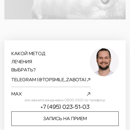
усталости и даже болевым
сопровождающуюся щелчками или
ощущениям в челюстной области.
болью при движении челюстью.
Проблемы с прикусом:
частое
Головные боли:
из-за постоянного
повреждение жевательной
напряжения мышц лица могут
поверхности может нарушить высоту
возникать хронические головные
прикуса, что влияет на эстетику лица
боли, особенно в височной области.
и работу височно-нижнечелюстного
Трудности диагностики:
из-за
сустава.
отсутствия явных признаков, таких
Нуждается в комплексном
как шум, данная форма часто
КАКОЙ МЕТОД
подходе:
лечение смешанной формы
выявляется только при осмотре
ЛЕЧЕНИЯ
требует одновременной работы
стоматолога или ортопеда.
ВЫБРАТЬ?
стоматолога, ортопеда и иногда
невролога, чтобы минимизировать
TELEGRAM (@TOPSMILE_ZABOTA)
последствия для зубов и суставов.
MAX
или звоните ежедневно 09:00-21:00 по телефону:
+7 (495) 023-51-03
ЗАПИСЬ НА ПРИЕМ