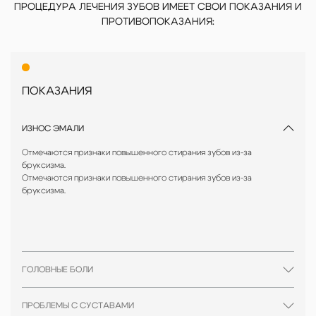
ПРОЦЕДУРА ЛЕЧЕНИЯ ЗУБОВ ИМЕЕТ СВОИ ПОКАЗАНИЯ И
Используем только сертифицированные материалы и
ПРОТИВОПОКАЗАНИЯ:
проверенные методики, что гарантирует надежность и
долговечность результата.
Не откладывайте заботу о здоровье своих зубов! В нашей
клинике вы получите качественное, безопасное и
ПОКАЗАНИЯ
комфортное лечение, которое подарит вам уверенность в
своей улыбке на долгие годы.
ИЗНОС ЭМАЛИ
Отмечаются признаки повышенного стирания зубов из-за
бруксизма.
Отмечаются признаки повышенного стирания зубов из-за
бруксизма.
ГОЛОВНЫЕ БОЛИ
ПРОБЛЕМЫ С СУСТАВАМИ