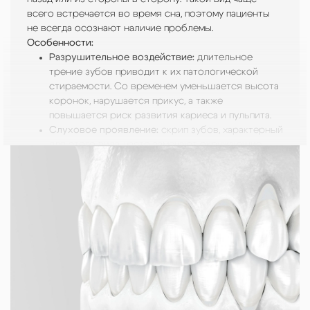
Это может происходить как днем, так и
всего встречается во время сна, поэтому пациенты
наиболее разрушительной и сложно
ночью. Люди, страдающие этой формой,
не всегда осознают наличие проблемы.
поддающейся диагностике.
часто не осознают проблему до
Особенности:
Особенности:
появления осложнений.
Разрушительное воздействие:
Комплексное
длительное
Особенности:
трение зубов приводит к их патологической
воздействие:
сочетание стираемости
Повышенная нагрузка:
постоянное
стираемости. Со временем уменьшается высота
и давления ускоряет разрушение
стискивание зубов оказывает
коронок, нарушается прикус, а также
зубов. У пациентов нередко
сильное давление на их структуру,
повышается риск развития кариеса и пульпита.
наблюдаются глубокие трещины на
что способствует появлению
Слуховое проявление:
зубах, сколы и значительная убыль
скрип зубов, характерный
трещин, сколов и повышенной
для этого вида, часто замечают окружающие,
эмали.
чувствительности.
особенно партнеры или родственники, что
Динамическое изменение
Меньшая стираемость:
в отличие от
помогает диагностировать бруксизм.
симптомов:
активность жевательной
шумной формы, эмаль повреждается
Мышечное напряжение:
мускулатуры может варьироваться в
активные движения
медленнее, но неравномерное
нижней челюсти могут вызывать усталость и
зависимости от стрессовых
распределение нагрузки может
болезненность жевательных мышц, что
факторов или физиологического
привести к локальной убыли тканей
усиливает дискомфорт.
состояния пациента.
зуба.
Дополнительные риски:
Усиленное напряжение:
повышенная нагрузка на
периоды
Проблемы с суставами:
чрезмерное
зубы и суставы челюсти способна привести к
чередующегося трения и сжатия
напряжение жевательной
микротрещинам и сколам эмали, что усугубляет
зубов провоцируют хроническое
мускулатуры может вызывать
состояние зубов.
перенапряжение мышц лица и шеи.
дисфункцию височно-
Это приводит к ощущению
нижнечелюстного сустава,