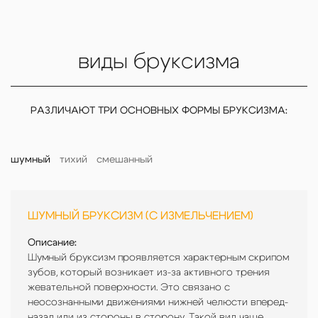
Бруксизм челюсти проявляется постоянным скрипом зубов,
что приводит к их повреждению и болям в мышцах. В
стоматологии существует множество методик лечения
виды бруксизма
бруксизма, начиная от простых защитных капп и заканчивая
специальными упражнениями для расслабления мышц. Врачи
разных специальностей занимаются лечением бруксизма,
однако первым специалистом, к кому следует обратиться,
РАЗЛИЧАЮТ ТРИ ОСНОВНЫХ ФОРМЫ БРУКСИЗМА:
является стоматолог-терапевт или ортопед. Важно
понимать, что вопрос, к какому врачу обращаться, зависит от
конкретного случая и степени тяжести заболевания.
шумный
тихий
смешанный
В нашей клинике лечение бруксизма осуществляется
комплексно и индивидуально для каждого пациента.
Специалисты проводят тщательную диагностику, выявляя
ШУМНЫЙ БРУКСИЗМ (С ИЗМЕЛЬЧЕНИЕМ)
ТИХИЙ БРУКСИЗМ (СО
СМЕШАННАЯ ФОРМА
причины возникновения заболевания, что помогает выбрать
СТИСКИВАНИЕМ ЗУБОВ)
наиболее эффективный способ устранения симптомов. Мы
Описание:
Описание:
применяем современные методы терапии, включая
Шумный бруксизм проявляется характерным скрипом
Смешанная форма бруксизма включает
Описание:
использование специальных кап, которые защищают зубы от
зубов, который возникает из-за активного трения
элементы как шумного, так и тихого
При тихом бруксизме отсутствует шум,
стираемости и снижают нагрузку на челюсть.
жевательной поверхности. Это связано с
бруксизма. Пациенты могут чередовать
поскольку зубы не трутся друг о друга, но
неосознанными движениями нижней челюсти вперед-
периоды активного трения зубов с их
происходит сильное сжатие челюстей.
назад или из стороны в сторону. Такой вид чаще
стискиванием. Это делает данную форму