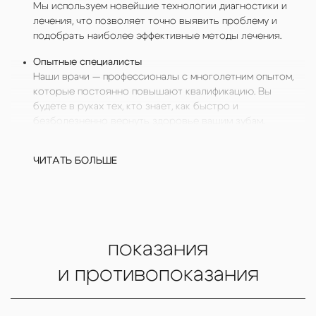
Мы используем новейшие технологии диагностики и
лечения, что позволяет точно выявить проблему и
подобрать наиболее эффективные методы лечения.
Опытные специалисты
Наши врачи — профессионалы с многолетним опытом,
которые постоянно повышают квалификацию. Вы
будете в руках тех, кто знает, как быстро и
безболезненно вернуть здоровье вашим зубам.
Индивидуальный подход
ЧИТАТЬ БОЛЬШЕ
Каждый пациент уникален. Мы разрабатываем
персональный план лечения, учитывая все ваши
пожелания и особенности состояния здоровья.
показания
Комфорт и безболезненность
Мы заботимся о вашем комфорте на каждом этапе
и противопоказания
лечения. Современные анестезирующие препараты и
методы минимизируют неприятные ощущения.
Качество и гарантия