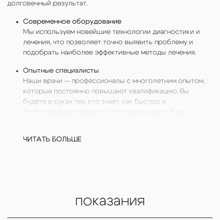
долговечный результат.
Современное оборудование
Мы используем новейшие технологии диагностики и
лечения, что позволяет точно выявить проблему и
подобрать наиболее эффективные методы лечения.
Опытные специалисты
Наши врачи — профессионалы с многолетним опытом,
которые постоянно повышают квалификацию. Вы
будете в руках тех, кто знает, как быстро и
безболезненно вернуть здоровье вашим зубам.
Индивидуальный подход
ЧИТАТЬ БОЛЬШЕ
Каждый пациент уникален. Мы разрабатываем
персональный план лечения, учитывая все ваши
пожелания и особенности состояния здоровья.
Комфорт и безболезненность
Мы заботимся о вашем комфорте на каждом этапе
показания
лечения. Современные анестезирующие препараты и
методы минимизируют неприятные ощущения.