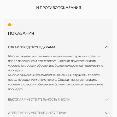
Качество и гарантия
И ПРОТИВОПОКАЗАНИЯ
Используем только сертифицированные материалы и
проверенные методики, что гарантирует надежность и
долговечность результата.
Не откладывайте заботу о здоровье своих зубов! В нашей
ПОКАЗАНИЯ
клинике вы получите качественное, безопасное и
комфортное лечение, которое подарит вам уверенность в
своей улыбке на долгие годы.
СТРАХ ПЕРЕД ПРОЦЕДУРАМИ
Многие пациенты испытывают выраженный страх или тревогу
перед посещением стоматолога. Седация помогает снизить
уровень стресса и обеспечить более комфортное переживание
процедур.
Многие пациенты испытывают выраженный страх или тревогу
перед посещением стоматолога. Седация помогает снизить
уровень стресса и обеспечить более комфортное переживание
процедур.
ВЫСОКАЯ ЧУВСТВИТЕЛЬНОСТЬ К БОЛИ
АЛЛЕРГИЯ НА МЕСТНЫЕ АНЕСТЕТИКИ