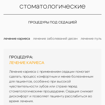
стоматологические
ПРОЦЕДУРЫ ПОД СЕДАЦИЕЙ
лечение кариеса
лечение заболеваний десен
лечение пульп
ПРОЦЕДУРА:
ПРОЦЕДУРА:
ПРОЦЕДУРА:
ПРОЦЕДУРА:
ЛЕЧЕНИЕ КАРИЕСА
ЛЕЧЕНИЕ ЗАБОЛЕВАНИЙ ДЕСЕН
ЛЕЧЕНИЕ ПУЛЬПИТА
ЛЕЧЕНИЕ ТРАВМ ЗУБОВ ПОД
СЕДАЦИЕЙ (ВО СНЕ)
Лечение кариеса с применением седации помогает
При лечении пародонтоза или других
Пульпит — это воспаление нерва зуба, и
сделать процесс комфортным и менее болезненным
заболеваний десен часто требуется
его лечение может быть болезненным и
В случае травм зубов, таких как сколы,
для пациентов, особенно при высокой
глубокая чистка и другие болезненные
требовать длительных манипуляций.
трещины или повреждение коронки,
чувствительности зубов или страхе перед
манипуляции. Седация позволяет
Седация позволяет пациенту чувствовать
седация помогает облегчить боль и
стоматологическими процедурами. Седация снижает
провести эти процедуры с минимальным
себя комфортно и расслабленно во
стресс, делая лечение или
дискомфорт и позволяет пациенту расслабиться во
дискомфортом для пациента, обеспечивая
время процедуры, что особенно важно
восстановление зуба более комфортным
время лечения.
спокойствие и комфорт на протяжении
при лечении сложных случаев.
для пациента.