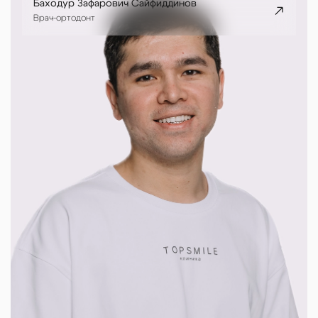
Баходур Зафарович Сайфиддинов
Врач-ортодонт