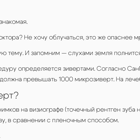
Пластиночный протез
й протез на имплантах
Акри фри зубные проте
нки CAD/CAM
знакомая.
Акриловые протезы зу
опротезирование
Квадротти зубные прот
октора? Не хочу облучаться, это же опаснее мр
дки на зубы
Протезирование зуб
ую тему. И запомним — слухами земля полнится
верхней челюсти
едуру определяется зивертами. Согласно Сан
е должна превышать 1000 микрозиверт. На лече
ерт?
мков на визиографе (точечный рентген зуба н
дозу, в сравнении с пленочным способом.
.