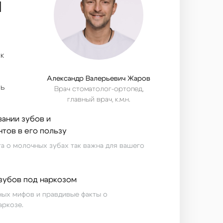
Я
к
Александр Валерьевич Жаров
ть
Врач стоматолог-ортопед,
главный врач, к.м.н.
вании зубов и
тов в его пользу
та о молочных зубах так важна для вашего
 зубов под наркозом
ных мифов и правдивые факты о
аркозе.