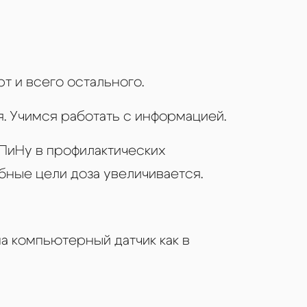
зы
бов
езы
т и всего остального.
ов
. Учимся работать с информацией.
ПиНу в профилактических
бные цели доза увеличивается.
а компьютерный датчик как в