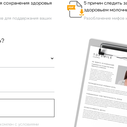
ля сохранения здоровья
5 причин следить з
здоровьем молочн
ов для поддержания ваших
Разоблачение мифов и
Ь?
акомлен с условиями