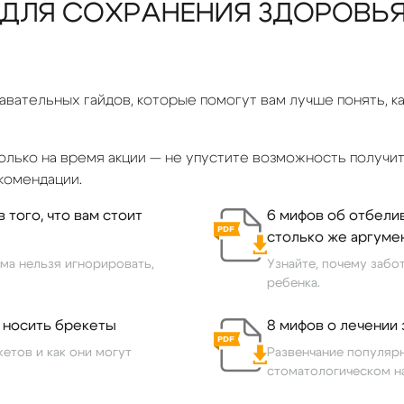
ДЛЯ СОХРАНЕНИЯ ЗДОРОВЬ
вательных гайдов, которые помогут вам лучше понять, ка
олько на время акции — не упустите возможность получи
комендации.
 того, что вам стоит
6 мифов об отбели
столько же аргумен
зма нельзя игнорировать,
Узнайте, почему забо
ребенка.
ы носить брекеты
8 мифов о лечении
етов и как они могут
Развенчание популяр
стоматологическом н