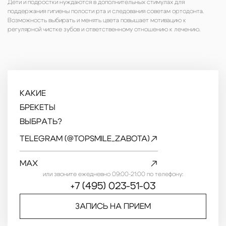
Дети и подростки нуждаются в дополнительных стимулах для
поддержания гигиены полости рта и следования советам ортодонта.
Возможность выбирать и менять цвета повышает мотивацию к
регулярной чистке зубов и ответственному отношению к лечению.
КАКИЕ
БРЕКЕТЫ
ВЫБРАТЬ?
TELEGRAM (@TOPSMILE_ZABOTA)
MAX
или звоните ежедневно 09:00-21:00 по телефону:
+7 (495) 023-51-03
ЗАПИСЬ НА ПРИЕМ