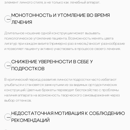
элемент личного стиля, а не только как лечебный аппарат.
МОНОТОННОСТЬ И УТОМЛЕНИЕ ВО ВРЕМЯ
—
ЛЕЧЕНИЯ
Длительное ношение одной конструкции может вызывать
психологическое утомление пациента. Возможность менять цвета
лигатур при каждом визите (примерно раз в месяц) вносит разнообразие
и позволяет пациенту активно участвовать в процессе своего лечения.
СНИЖЕНИЕ УВЕРЕННОСТИ В СЕБЕ У
—
ПОДРОСТКОВ
В критический период развития личности подростки часто избегают
улыбаться и становятся замкнутыми из-за видимых ортодонтических
конструкций. Цветные брекеты переводят беспокойство с проблемы
наличия аппарата на возможность творческого самовыражения через
выбор оттенков.
НЕДОСТАТОЧНАЯ МОТИВАЦИЯ К СОБЛЮДЕНИЮ
—
РЕКОМЕНДАЦИЙ