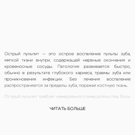
Острый пульпит — это острое воспаление пульпы зуба,
мягкой ткани внутри, содержащей нервные окончания и
кровеносные сосуды. Патология развивается быстро,
обычно в результате глубокого кариеса, травмы зуба или
проникновения инфекции. Без лечения воспаление
распространяется за пределы зуба, поражая костную ткань.
Острый пульпит требует немедленного вмешательства. Боль
усиливается ночью, может отдавать в соседние зубы, висок
ЧИТАТЬ БОЛЬШЕ
или ухо. Пациент часто не может спать и работать.
Единственное эффективное решение — эндодонтическое
лечение, при котором врач удаляет воспаленную пульпу,
дезинфицирует каналы и герметично их пломбирует. Это
избавляет от боли и сохраняет зуб на долгие годы.